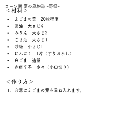
コーン期 夏の風物詩 ｰ野祭ｰ
＜材料＞
えごまの葉　20枚程度
醤油　大さじ4
みりん　大さじ2
ごま油　大さじ1
砂糖　小さじ1
にんにく　1片（すりおろし）
白ごま　適量
赤唐辛子　少々（小口切り）
＜作り方＞
容器にえごまの葉を重ね入れます。