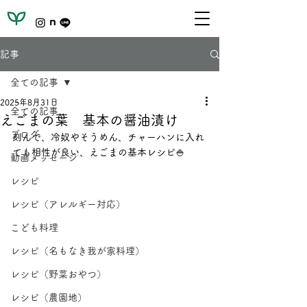
記事
全ての記事
2025年8月31日
全ての記事
えごまの葉 基本の醤油漬け
ブログ
刻んで、冷奴やそうめん、チャーハンに入れ
ても相性が良い、えごまの基本レシピ🍚
動画メッセージ
レシピ
レシピ（アレルギー対応）
こども料理
レシピ（名もなき我が家料理）
レシピ（野菜おやつ）
レシピ（農園地）