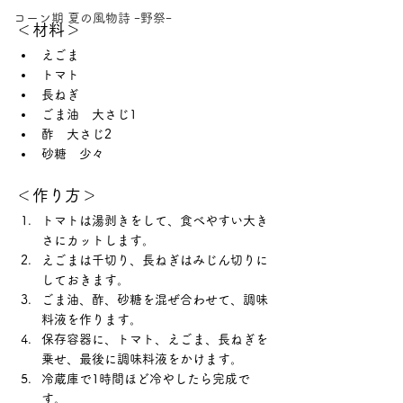
コーン期 夏の風物詩 ｰ野祭ｰ
＜材料＞
えごま
トマト
長ねぎ
ごま油　大さじ1
酢　大さじ2
砂糖　少々
＜作り方＞
トマトは湯剥きをして、食べやすい大き
さにカットします。
えごまは千切り、長ねぎはみじん切りに
しておきます。
ごま油、酢、砂糖を混ぜ合わせて、調味
料液を作ります。
保存容器に、トマト、えごま、長ねぎを
乗せ、最後に調味料液をかけます。
冷蔵庫で1時間ほど冷やしたら完成で
す。