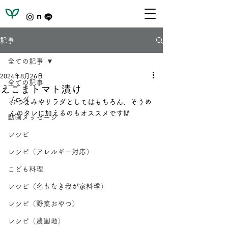
記事
全ての記事
2024年8月26日
全ての記事
えごまトマト漬け
ブログ
おつまみやサラダとしてはもちろん、そうめ
んのタレに加えるのもオススメです🥢
動画メッセージ
レシピ
レシピ（アレルギー対応）
こども料理
レシピ（名もなき我が家料理）
レシピ（野菜おやつ）
レシピ（農園地）