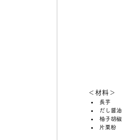
＜材料＞
長芋
だし醤油
柚子胡椒
片栗粉