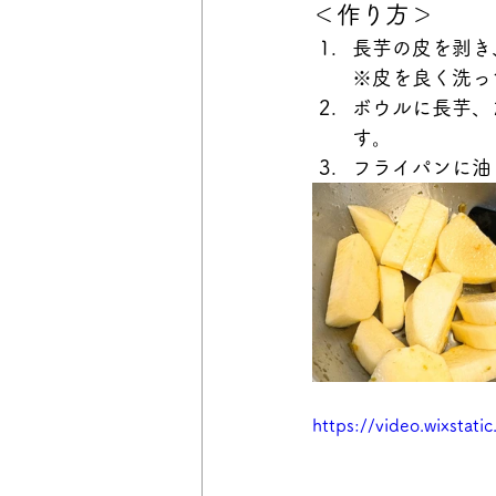
＜作り方＞
長芋の皮を剥き
※皮を良く洗っ
ボウルに長芋、
す。
フライパンに油
https://video.wixsta