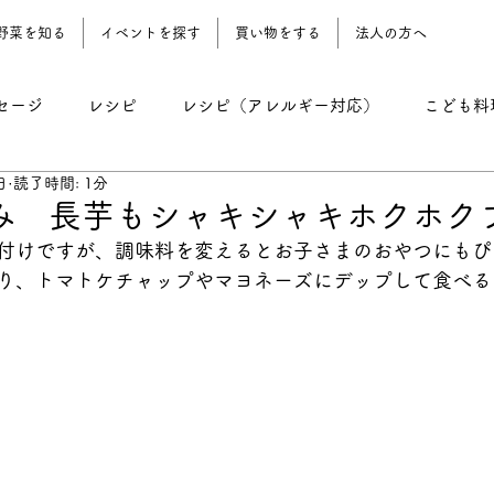
野菜を知る
イベントを探す
買い物をする
法人の方へ
セージ
レシピ
レシピ（アレルギー対応）
こども料
日
読了時間: 1分
レシピ（野菜おやつ）
レシピ（農園地）
コーン期 
み 長芋もシャキシャキホクホク
付けですが、調味料を変えるとお子さまのおやつにもぴ
り、トマトケチャップやマヨネーズにデップして食べるのも