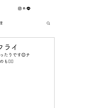
理
夏の風物詩 ｰ野祭ｰ
フライ
ったりです😊チ
👌🏻