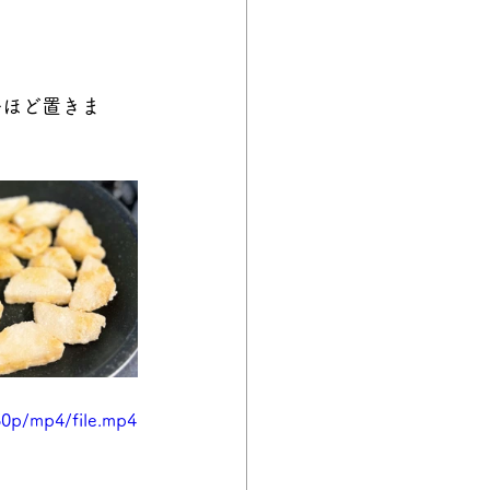
分ほど置きま
60p/mp4/file.mp4