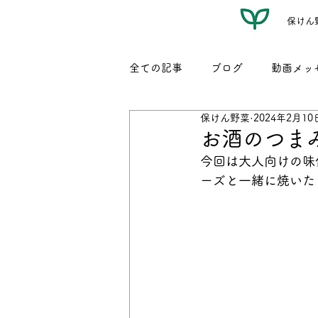
保けん
全ての記事
ブログ
動画メッ
保けん野菜
2024年2月10
レシピ（名もなき我が家料理）
お酒のつま
今回は大人向けの味
ーズと一緒に焼いた