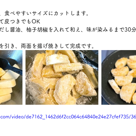
、食べやすいサイズにカットします。
て皮つきでもOK
だし醤油、柚子胡椒を入れて和え、味が染みるまで30
を引き、両面を揚げ焼きして完成です。
tic.com/video/de7162_1462d6f2cc064c64840e24e27cfef735/3