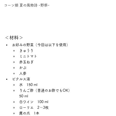
コーン期 夏の風物詩 ｰ野祭ｰ
＜材料＞
お好みの野菜（今回は以下を使用）
きゅうり
ミニトマト
赤玉ねぎ
かぶ
人参
ピクルス液
水　150 ml
りんご酢（普通のお酢でもOK）　
50 ml
白ワイン　100 ml
ローリエ　2〜3枚
鷹の爪　1本