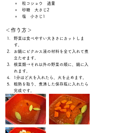
粒コショウ　適量
砂糖　大さじ2
塩　小さじ1
＜作り方＞
野菜は食べやすい大きさにカットしま
す。
お鍋にピクルス液の材料を全て入れて煮
立たせます。
根菜類→それ以外の野菜の順に、鍋に入
れます。
1分ほど火を入れたら、火を止めます。
粗熱を取り、煮沸した保存瓶に入れたら
完成です。