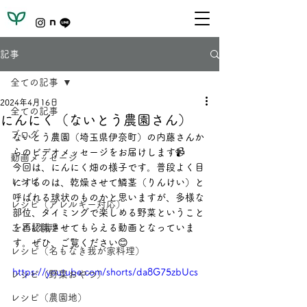
記事
全ての記事
2024年4月16日
全ての記事
にんにく（ないとう農園さん）
ブログ
ないとう農園（埼玉県伊奈町）の内藤さんか
らのビデオメッセージをお届けします📹
動画メッセージ
今回は、にんにく畑の様子です。普段よく目
レシピ
にするのは、乾燥させて鱗茎（りんけい）と
呼ばれる球状のものかと思いますが、多様な
レシピ（アレルギー対応）
部位、タイミングで楽しめる野菜ということ
こども料理
を再認識させてもらえる動画となっていま
す。ぜひ、ご覧ください😊
レシピ（名もなき我が家料理）
https://youtube.com/shorts/da8G75zbUcs
レシピ（野菜おやつ）
レシピ（農園地）