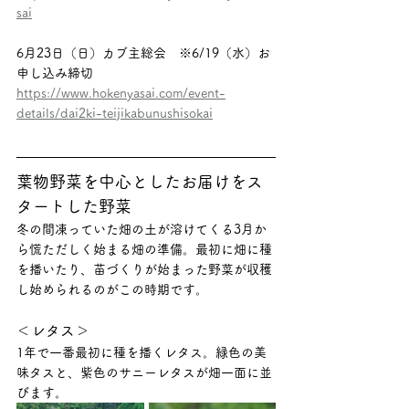
sai
6月23日（日）カブ主総会　※6/19（水）お
申し込み締切
https://www.hokenyasai.com/event-
details/dai2ki-teijikabunushisokai
葉物野菜を中心としたお届けをス
タートした野菜
冬の間凍っていた畑の土が溶けてくる3月か
ら慌ただしく始まる畑の準備。最初に畑に種
を播いたり、苗づくりが始まった野菜が収穫
し始められるのがこの時期です。
＜レタス＞
1年で一番最初に種を播くレタス。緑色の美
味タスと、紫色のサニーレタスが畑一面に並
びます。