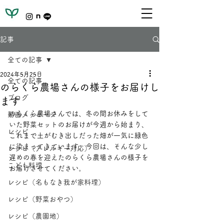
記事
全ての記事
2024年5月25日
全ての記事
のらくら農場さんの様子をお届けし
ブログ
ます
のらくら農場さんでは、冬の間お休みをして
動画メッセージ
いた野菜セットのお届けが今週から始まり、
レシピ
これまで土がむき出しだった畑が一気に緑色
に染まってきています。今回は、そんな少し
レシピ（アレルギー対応）
遅めの春を迎えたのらくら農場さんの様子を
こども料理
お届けさせてください。
レシピ（名もなき我が家料理）
レシピ（野菜おやつ）
レシピ（農園地）