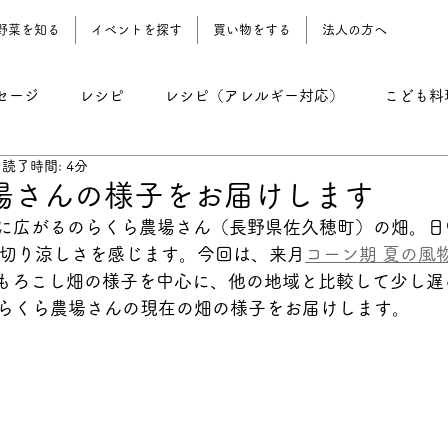
野菜を知る
イベントを探す
買い物をする
法人の方へ
セージ
レシピ
レシピ（アレルギー対応）
こども料
読了時間: 4分
レシピ（野菜おやつ）
レシピ（農園地）
コーン期 
場さんの様子をお届けします
00mに広がるのらくら農場さん（長野県佐久穂町）の畑。
を切り涼しさを感じます。今回は、来月
コーン期 夏の風物
もろこし畑の様子を中心に、他の地域と比較して少し遅
らくら農場さんの現在の畑の様子をお届けします。