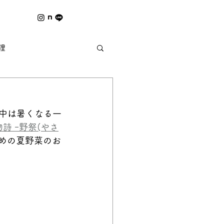
理
夏の風物詩 ｰ野祭ｰ
日中は暑くなる一
詩 ｰ野祭(やさ
めの夏野菜のお