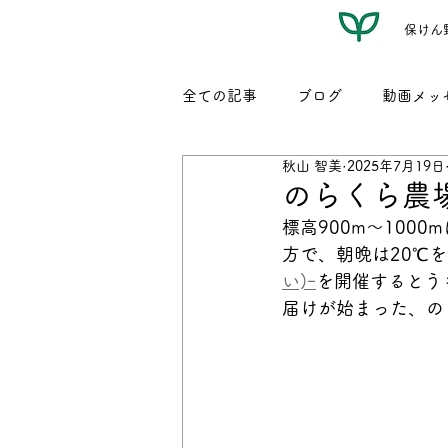
保けん
全ての記事
ブログ
動画メッ
秋山 智美
2025年7月19日
レシピ（名もなき我が家料理）
のらくら農
標高900m～10
方で、朝晩は20℃
い)ｰ
を開催するとう
届けが始まった、の