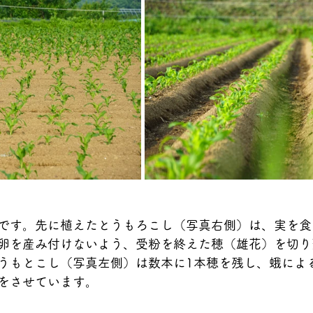
です。先に植えたとうもろこし（写真右側）は、実を食
卵を産み付けないよう、受粉を終えた穂（雄花）を切り
うもとこし（写真左側）は数本に1本穂を残し、蛾によ
をさせています。