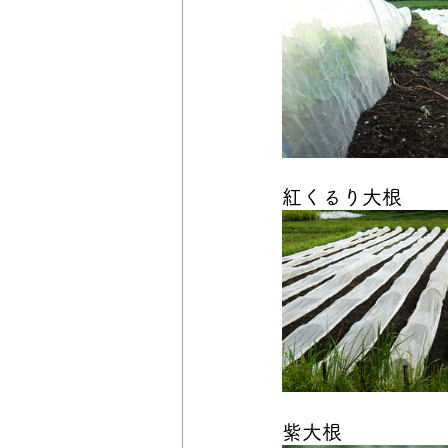
紅くるり大根
紫大根