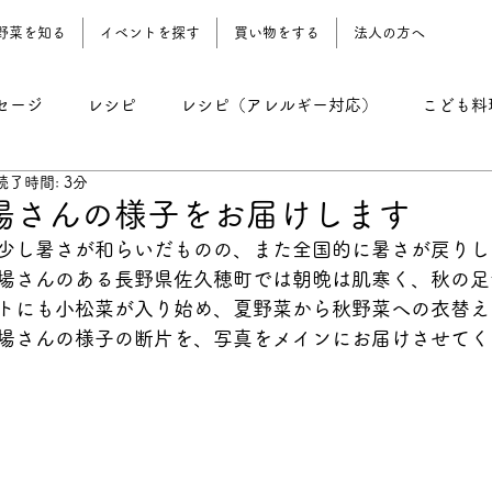
野菜を知る
イベントを探す
買い物をする
法人の方へ
セージ
レシピ
レシピ（アレルギー対応）
こども料
読了時間: 3分
レシピ（野菜おやつ）
レシピ（農園地）
コーン期 
場さんの様子をお届けします
少し暑さが和らいだものの、また全国的に暑さが戻りし
場さんのある長野県佐久穂町では朝晩は肌寒く、秋の足
トにも小松菜が入り始め、夏野菜から秋野菜への衣替え
場さんの様子の断片を、写真をメインにお届けさせてく