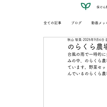
保けん
全ての記事
ブログ
動画メッ
秋山 智美
2025年9月6日
レシピ（名もなき我が家料理）
のらくら農
台風の雨で一時的に
みの中、のらくら農
ています。野菜セッ
んでいるのらくら農