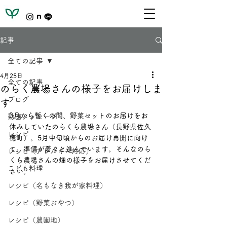
記事
全ての記事
4月25日
全ての記事
のらく農場さんの様子をお届けしま
ブログ
す
3月から暫くの間、野菜セットのお届けをお
動画メッセージ
休みしていたのらくら農場さん（長野県佐久
レシピ
穂町）。5月中旬頃からのお届け再開に向け
て、準備が着々と進んでいます。そんなのら
レシピ（アレルギー対応）
くら農場さんの畑の様子をお届けさせてくだ
こども料理
さい。
レシピ（名もなき我が家料理）
レシピ（野菜おやつ）
レシピ（農園地）