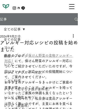
記事
全ての記事
2024年9月21日
全ての記事
アレルギー対応レシピの投稿を始め
ブログ
ました
先日のブログ「
保けん野菜の食物アレルギー
動画メッセージ
対応
」にて、保けん野菜のアレルギー対応に
レシピ
ついてご紹介させていただいたのですが、今
回はアレルギー対応レシピの投稿開始につい
レシピ（アレルギー対応）
て、ご案内させてください。
こども料理
お子さまのアレルギーをきっかけにご家庭の
食事が変わったことで、アレルギーを持って
レシピ（名もなき我が家料理）
いなかったご家族の体調も良くなったという
レシピ（野菜おやつ）
ケースも伺ったり、私自身は食品アレルギー
は恐らく無いのですが、主食にお米を食べる
レシピ（農園地）