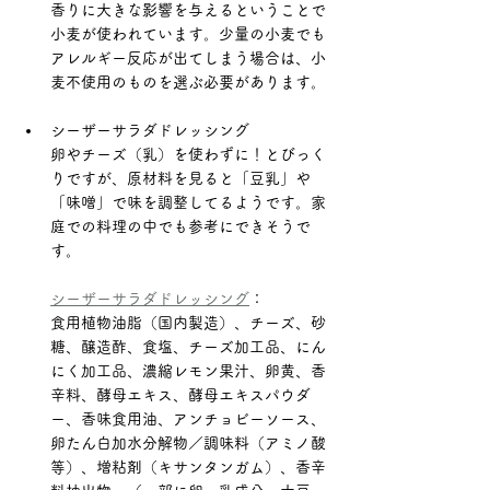
香りに大きな影響を与えるということで
小麦が使われています。少量の小麦でも
アレルギー反応が出てしまう場合は、小
麦不使用のものを選ぶ必要があります。
シーザーサラダドレッシング
卵やチーズ（乳）を使わずに！とびっく
りですが、原材料を見ると「豆乳」や
「味噌」で味を調整してるようです。家
庭での料理の中でも参考にできそうで
す。
シーザーサラダドレッシング
：
食用植物油脂（国内製造）、チーズ、砂
糖、醸造酢、食塩、チーズ加工品、にん
にく加工品、濃縮レモン果汁、卵黄、香
辛料、酵母エキス、酵母エキスパウダ
ー、香味食用油、アンチョビーソース、
卵たん白加水分解物／調味料（アミノ酸
等）、増粘剤（キサンタンガム）、香辛