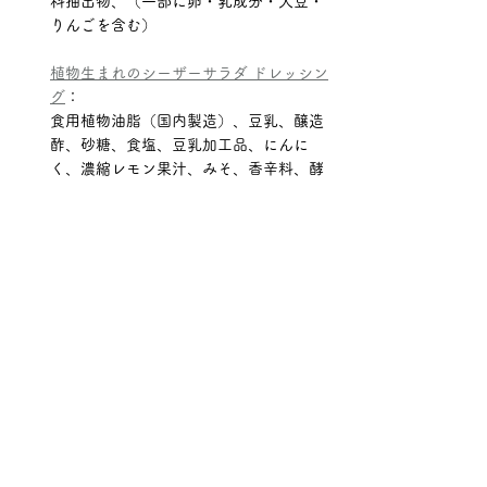
料抽出物、（一部に卵・乳成分・大豆・
りんごを含む）
植物生まれのシーザーサラダ ドレッシン
グ
：
食用植物油脂（国内製造）、豆乳、醸造
酢、砂糖、食塩、豆乳加工品、にんに
く、濃縮レモン果汁、みそ、香辛料、酵
母エキスパウダー／増粘剤（加工でん
粉、キサンタンガム）、調味料（アミノ
酸等）、（一部に大豆・りんごを含む）
お好みソース
そもそもお好みソースに小麦、卵、乳は
入っていないと思っていたのですが、お
子さま用ではない商品を確認したとこ
ろ、着色料として添加しているカラメル
色素に小麦が入っていました。改めて食
品アレルギーを持つお子さま、ご家族の
大変さを実感します。