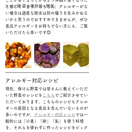
ことが多くなってからより体調が良くなった
コーン期 夏の風物詩 ｰ野祭ｰ
と感じています。もちろん、アレルギーがな
い場合は過度な除去は別の偏りを生みかねな
いかと思うのでおすすめできませんが、ぜひ
食品アレルギーをお持ちでない方にも、ご覧
いただけたら幸いです😊
アレルギー対応レシピ
現在、保けん野菜では皆さんに教えていただ
いた野菜のレシピを
こちら
でご紹介させてい
ただいております。こちらのレシピもアレル
ギーの原因となる食品を含んでいないものが
多いのですが、
アレルギー対応レシピ
では一
般的には「小麦」「卵」「乳」を使う料理
を、それらを使わずに作ったレシピをピック