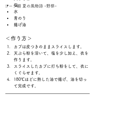
塩
コーン期 夏の風物詩 ｰ野祭ｰ
水
青のり
揚げ油
＜作り方＞
カブは皮つきのままスライスします。
天ぷら粉を溶いて、塩を少し加え、衣を
作ります。
スライスしたカブに打ち粉をして、衣に
くぐらせます。
180℃ほどに熱した油で揚げ、油を切っ
て完成です。