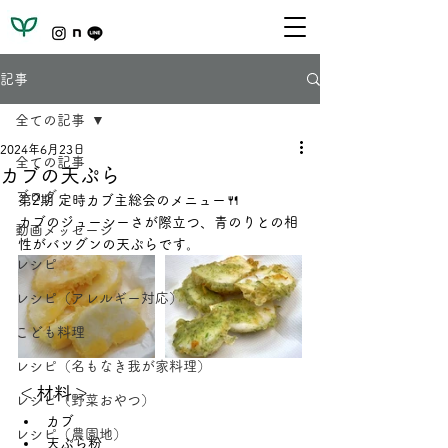
記事
全ての記事
2024年6月23日
全ての記事
カブの天ぷら
ブログ
第2期 定時カブ主総会のメニュー🍴
カブのジューシーさが際立つ、青のりとの相
動画メッセージ
性がバツグンの天ぷらです。
レシピ
レシピ（アレルギー対応）
こども料理
レシピ（名もなき我が家料理）
＜材料＞
レシピ（野菜おやつ）
カブ
レシピ（農園地）
天ぷら粉