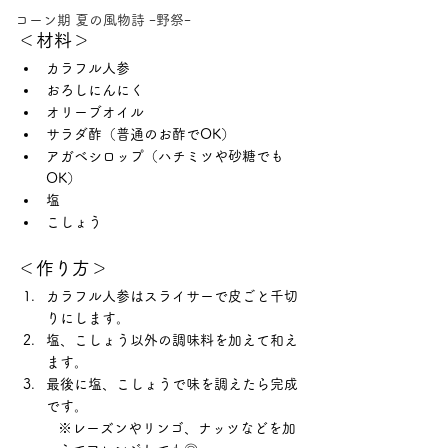
コーン期 夏の風物詩 ｰ野祭ｰ
＜材料＞
カラフル人参
おろしにんにく
オリーブオイル
サラダ酢（普通のお酢でOK）
アガベシロップ（ハチミツや砂糖でも
OK）
塩
こしょう
＜作り方＞
カラフル人参はスライサーで皮ごと千切
りにします。
塩、こしょう以外の調味料を加えて和え
ます。
最後に塩、こしょうで味を調えたら完成
です。
※レーズンやリンゴ、ナッツなどを加