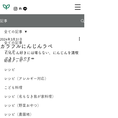
記事
全ての記事
2024年3月31日
全ての記事
カラフルにんじんラペ
ブログ
にんじん好きには堪らない、にんじんを満喫
できる一品です🥕
動画メッセージ
レシピ
レシピ（アレルギー対応）
こども料理
レシピ（名もなき我が家料理）
レシピ（野菜おやつ）
レシピ（農園地）