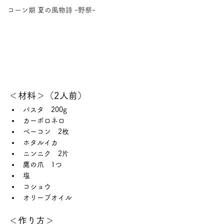
コーン期 夏の風物詩 ｰ野祭ｰ
＜材料＞（2人前）
パスタ　200g
カーボロネロ
ベーコン　2枚
ホタルイカ
ニンニク　2片
鷹の爪　1つ
塩
コショウ
オリーブオイル
＜作り方＞