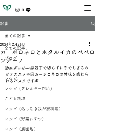
記事
全ての記事
2024年2月26日
全ての記事
カーボロネロとホタルイカのペペロ
ブログ
ンチーノ
カーボロネロは包丁で切らずに手でちぎるの
動画メッセージ
がオススメ🤏🏻カーボロネロの甘味を感じら
レシピ
れるパスタです🍝
レシピ（アレルギー対応）
こども料理
レシピ（名もなき我が家料理）
レシピ（野菜おやつ）
レシピ（農園地）