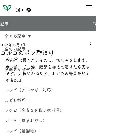
記事
全ての記事
2024年12月9日
全ての記事
ゴルゴのポン酢漬け
ブログ
ゴルゴは薄くスライスし、塩もみをします。
ポン酢、ごま油、鰹節を加えて漬けたら完成
動画メッセージ
です。大根やかぶなど、お好みの野菜を加え
レシピ
ても🙆🏻‍♀️
レシピ（アレルギー対応）
こども料理
レシピ（名もなき我が家料理）
レシピ（野菜おやつ）
レシピ（農園地）