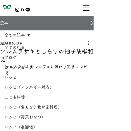
記事
全ての記事
2025年9月3日
全ての記事
ツルムラサキとしらすの柚子胡椒和
ブログ
え
ツルムラサキをシンプルに味わう定番レシピ
動画メッセージ
🥬
レシピ
レシピ（アレルギー対応）
こども料理
レシピ（名もなき我が家料理）
レシピ（野菜おやつ）
レシピ（農園地）