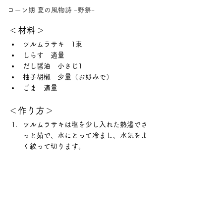
コーン期 夏の風物詩 ｰ野祭ｰ
＜材料＞
ツルムラサキ　1束
しらす　適量
だし醤油　小さじ1
柚子胡椒　少量（お好みで）
ごま　適量
＜作り方＞
ツルムラサキは塩を少し入れた熱湯でさ
っと茹で、水にとって冷まし、水気をよ
く絞って切ります。