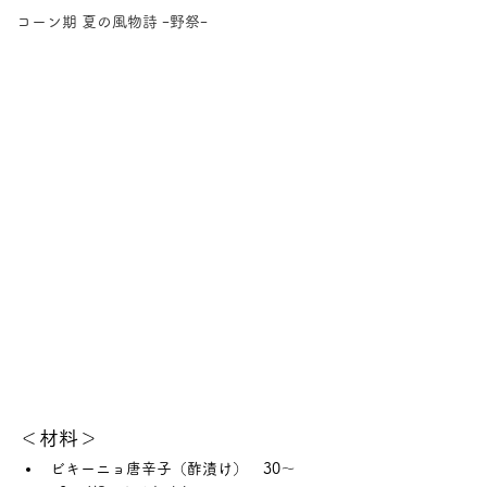
コーン期 夏の風物詩 ｰ野祭ｰ
＜材料＞
ビキーニョ唐辛子（酢漬け）　30〜