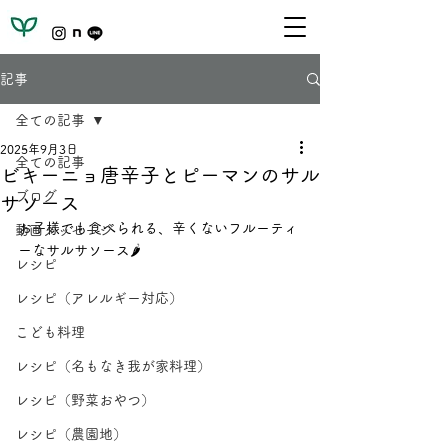
記事
全ての記事
2025年9月3日
全ての記事
ビキーニョ唐辛子とピーマンのサル
ブログ
サソース
お子様でも食べられる、辛くないフルーティ
動画メッセージ
ーなサルサソース🌶️
レシピ
レシピ（アレルギー対応）
こども料理
レシピ（名もなき我が家料理）
レシピ（野菜おやつ）
レシピ（農園地）