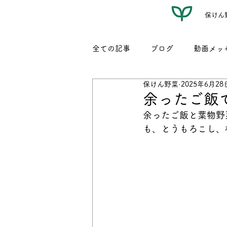
保けん
全ての記事
ブログ
動画メッ
保けん野菜
2025年6月28
レシピ（名もなき我が家料理）
余ったご飯
余ったご飯と葉物野
も、とうもろこし、