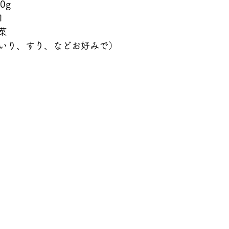
0g
1
菜
いり、すり、などお好みで）