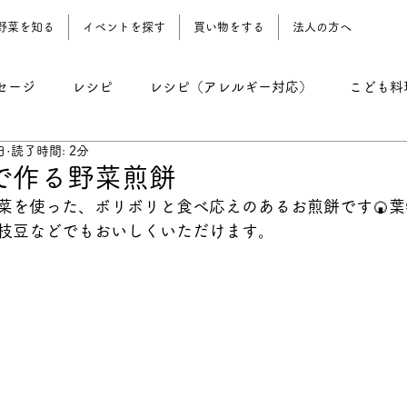
野菜を知る
イベントを探す
買い物をする
法人の方へ
セージ
レシピ
レシピ（アレルギー対応）
こども料
日
読了時間: 2分
レシピ（野菜おやつ）
レシピ（農園地）
コーン期 
で作る野菜煎餅
菜を使った、ボリボリと食べ応えのあるお煎餅です🍘
枝豆などでもおいしくいただけます。