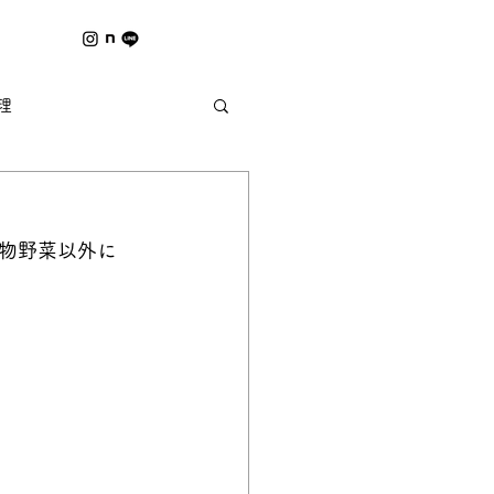
理
夏の風物詩 ｰ野祭ｰ
葉物野菜以外に