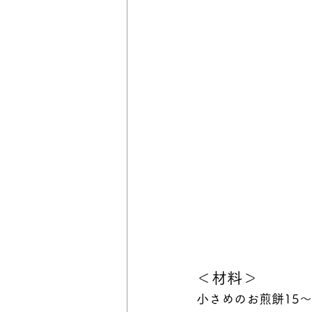
＜材料＞
小さめのお煎餅15