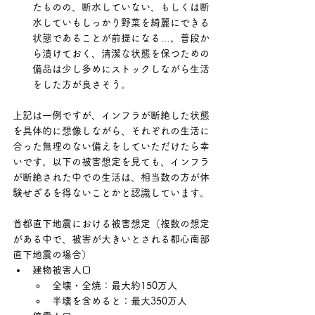
たものの、断水していない、もしくは断
水していもしっかり野菜を綺麗にできる
状態であることが前提になる…。普段か
ら漬けておく、清潔な状態を保つための
備品は少し多めにストックしながら生活
をした方が良さそう。
上記は一例ですが、インフラが断絶した状態
を具体的に想像しながら、それぞれの生活に
合った無理のない備えをしていただけたら幸
いです。以下の被害想定を見ても、インフラ
が断絶された中での生活は、相当数の方が体
験せざるを得ないことかと認識しています。
首都直下地震における被害想定
（複数の想定
がある中で、被害が大きいとされる都心南部
直下地震の場合）
建物被害人口
全壊・全焼：最大約150万人
半壊を含めると：最大350万人