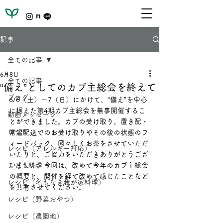
記事
全ての記事
6月8日
全ての記事
“備え”としてのカブ主総会を終えて
ブログ
6/6（土）～7（日）にかけて、
“備え”を中心
に据えた
第4期カブ主総会を無事開催するこ
動画メッセージ
とができました。カブの受け取り、置き配・
レシピ
常温配送でのお受け取りやその後の状態のフ
ィードバック、図々しくお茶をさせていただ
レシピ（アレルギー対応）
いたりと、ご協力をいただきありがとうござ
こども料理
いました。今回は、改めて今年のカブ主総会
の概要と、開催を経て改めて感じたことなど
レシピ（名もなき我が家料理）
を共有させてください。
レシピ（野菜おやつ）
レシピ（農園地）