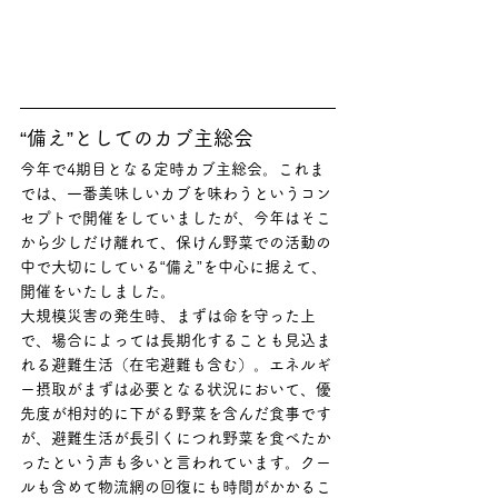
“備え”としてのカブ主総会
今年で4期目となる定時カブ主総会。これま
では、一番美味しいカブを味わうというコン
セプトで開催をしていましたが、今年はそこ
から少しだけ離れて、保けん野菜での活動の
中で大切にしている“備え”を中心に据えて、
開催をいたしました。
大規模災害の発生時、まずは命を守った上
で、場合によっては長期化することも見込ま
れる避難生活（在宅避難も含む）。エネルギ
ー摂取がまずは必要となる状況において、優
先度が相対的に下がる野菜を含んだ食事です
が、避難生活が長引くにつれ野菜を食べたか
ったという声も多いと言われています。クー
ルも含めて物流網の回復にも時間がかかるこ