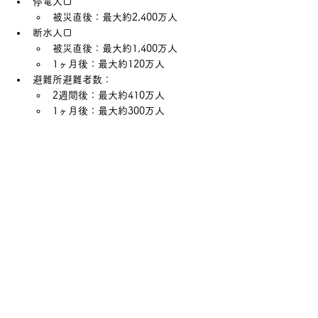
停電人口
被災直後：最大約2,400万人
断水人口
被災直後：最大約1,400万人
1ヶ月後：最大約120万人
避難所避難者数：
2週間後：最大約410万人
1ヶ月後：最大約300万人
※令和7年12月 中央防災会議 防災対策実行会
議 首都直下地震対策検討ワーキンググループ
「
都心南部直下地震の被害想定
」より引用
南海トラフ地震における被害想定（最大ケー
ス）
建物被害人口
全壊・全焼：最大約570万人
半壊を含めると：最大1,230万人
停電人口
1日後：最大約3,730万人
断水人口