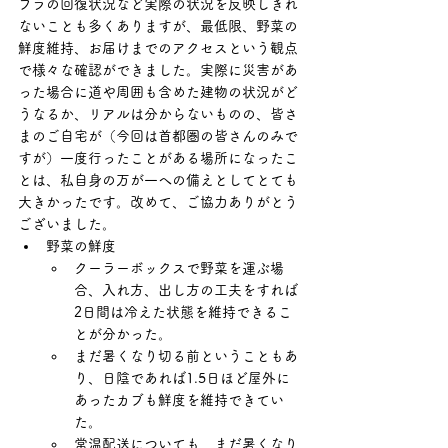
フラの回復状況など実際の状況を反映しきれ
ないことも多くありますが、最低限、野菜の
鮮度維持、お届けまでのアクセスという観点
で様々な確認ができました。実際に災害があ
った場合に道や周囲も含めた建物の状況がど
うなるか、リアルは分からないものの、皆さ
まのご自宅が（今回は首都圏の皆さんのみで
すが）一度行ったことがある場所になったこ
とは、私自身の万が一への備えとしてとても
大きかったです。改めて、ご協力ありがとう
ございました。
野菜の鮮度
クーラーボックスで野菜を運ぶ場
合、入れ方、出し方の工夫をすれば
2日間は冷えた状態を維持できるこ
とが分かった。
まだ暑くなり切る前ということもあ
り、日陰であれば1.5日ほど屋外に
あったカブも鮮度を維持できてい
た。
常温配送についても、まだ暑くなり