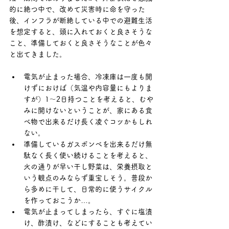
的に絶つ中で、改めて災害時に命を守った
後、インフラが断絶している中での避難生活
を想定すると、頭に入れておくと良さそうな
こと、準備しておくと良さそうなことが色々
と出てきました。
電気が止まった場合、冷凍庫は一度も開
けずにおけば（気温や内容量にもよりま
すが）1～2日持つことを考えると、むや
みに開けないということが、家にある食
べ物で出来るだけ長く凌ぐコツかもしれ
ない。
準備しているガスボンベを出来るだけ無
駄なく長く使い続けることを考えると、
火の通りが早い干し野菜は、栄養摂取と
いう観点のみならず重宝しそう。普段か
ら多めに干して、日常的に使うサイクル
を作っておこうか…。
電気が止まってしまったら、すぐに塩漬
け、酢漬け、などにすることも考えてい