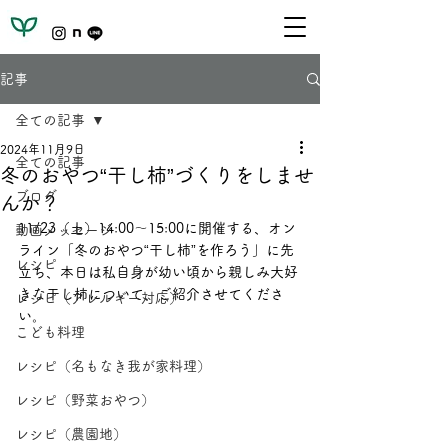
記事
全ての記事
2024年11月9日
全ての記事
冬のおやつ“干し柿”づくりをしませ
ブログ
んか？
11/23（土）14:00～15:00に開催する、オン
動画メッセージ
ライン「冬のおやつ“干し柿”を作ろう」に先
レシピ
立ち、本日は私自身が幼い頃から親しみ大好
きな干し柿について、ご紹介させてくださ
レシピ（アレルギー対応）
い。
こども料理
レシピ（名もなき我が家料理）
レシピ（野菜おやつ）
レシピ（農園地）