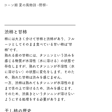
コーン期 夏の風物詩 ｰ野祭ｰ
渋柿と甘柿
柿には大きく分けて甘柿と渋柿があり、フル
ーツとしてそのまま食べている甘い柿は“甘
柿”です。
熟れる前の甘柿には、タンニンという渋みを
感じる物質が水溶性（水に溶ける）の状態で
存在しますが、熟れてタンニンが不溶性（水
に溶けない）の状態に変化をします。そのた
め、熟れた甘柿は渋みを感じません。
一方、渋柿は熟れてもタンニンが水溶性のま
まで舌の上で溶けるため、渋みを感じます。
そのため、渋抜きというタンニンが溶けない
ようにする処理をする必要があります。
干し柿の歴史