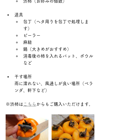
渋柿（お好みの個数）
道具
包丁（ヘタ周りを包丁で処理しま
す）
ピーラー
麻紐
鍋（大きめがおすすめ）
消毒後の柿を入れるバット、ボウル
など
干す場所
雨に濡れない、風通しが良い場所（ベラ
ンダ、軒下など）
※渋柿は
こちら
からもご購入いただけます。