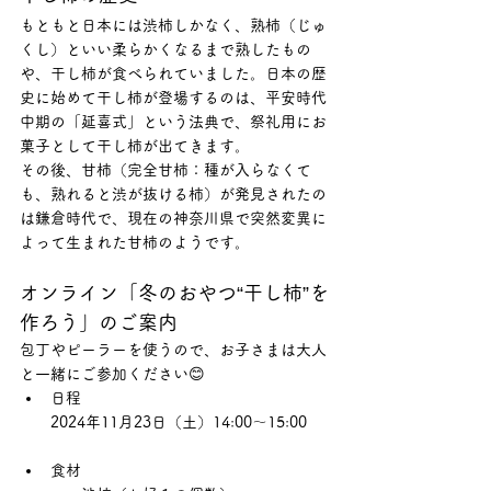
もともと日本には渋柿しかなく、熟柿（じゅ
くし）といい柔らかくなるまで熟したもの
や、干し柿が食べられていました。日本の歴
史に始めて干し柿が登場するのは、平安時代
中期の「延喜式」という法典で、祭礼用にお
菓子として干し柿が出てきます。
その後、甘柿（完全甘柿：種が入らなくて
も、熟れると渋が抜ける柿）が発見されたの
は鎌倉時代で、現在の神奈川県で突然変異に
よって生まれた甘柿のようです。
オンライン「冬のおやつ“干し柿”を
作ろう」のご案内
包丁やピーラーを使うので、お子さまは大人
と一緒にご参加ください😊
日程
2024年11月23日（土）14:00～15:00
食材