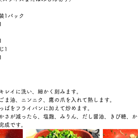
装1パック
1
1
じ1
1
キレイに洗い、細かく刻みます。
ごま油、ニンニク、鷹の爪を入れて熱します。
っぱをフライパンに加えて炒めます。
かさが減ったら、塩麹、みりん、だし醤油、きび糖、か
完成です。