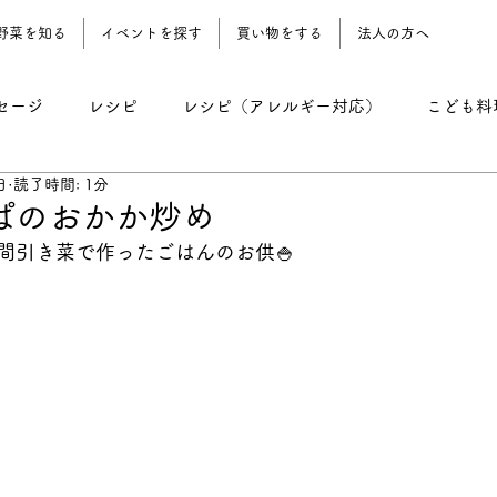
野菜を知る
イベントを探す
買い物をする
法人の方へ
セージ
レシピ
レシピ（アレルギー対応）
こども料
日
読了時間: 1分
レシピ（野菜おやつ）
レシピ（農園地）
コーン期 
ぱのおかか炒め
間引き菜で作ったごはんのお供🍚