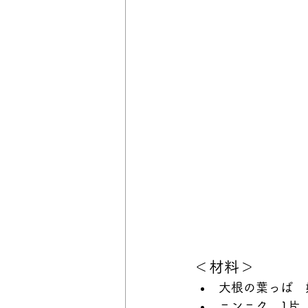
＜材料＞
大根の葉っぱ　
ニンニク　1片