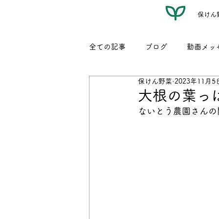
保けん
全ての記事
ブログ
動画メッ
保けん野菜
2023年11月5
レシピ（名もなき我が家料理）
大根の葉っ
ないとう農園さんの