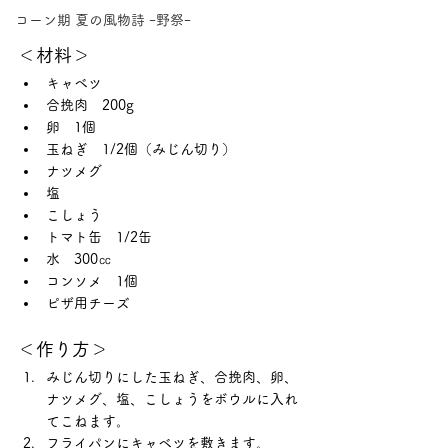
コーン期 夏の風物詩 ｰ野祭ｰ
＜材料＞
キャベツ
合挽肉　200g
卵　1個
玉ねぎ　1/2個（みじん切り）
ナツメグ
塩
こしょう
トマト缶　1/2缶
水　300㏄
コンソメ　1個
ピザ用チーズ
＜作り方＞
みじん切りにした玉ねぎ、合挽肉、卵、
ナツメグ、塩、こしょうをボウルに入れ
てこねます。
フライパンにキャベツを敷きます。