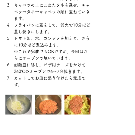
キャベツの上にこねたタネを乗せ、キャ
ベツ→タネ→キャベツの順に重ねていき
ます。
フライパンに蓋をして、弱火で10分ほど
蒸し焼きにします。
トマト缶、水、コンソメを加えて、さら
に10分ほど煮込みます。
※これで完成でもOKですが、今回はさ
らにオーブンで焼いています。
耐熱皿に移し、ピザ用チーズをかけて
260℃のオーブンで6～7分焼きます。
カットしてお皿に盛り付けたら完成で
す。