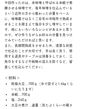
今回作ったのは、米味噌と呼ばれる米糀で発
酵させる味噌です。毎年味噌を仕込んでいる
という近所の方から教わった分量をベース
に、味噌蔵ではなくご自宅の冷暗所で熟成さ
せることを踏まえて塩分を少し増やしていま
す。他にもいろいろなレシピがあるかと思う
ので、ぜひ作りながらお好みの分量を見つけ
てみていただければと思います。
また、長期間熟成をさせるため、清潔な状態
で仕込むことが大切です。手は良く洗う、使
用する道具やテーブルは消毒をしておく、三
角巾をするなど不純物の混入を防ぐなど、留
意して仕込んでください。
＜材料＞
乾燥大豆…700ｇ（水で戻すと1.6㎏くら
いになります）
米糀…700ｇ
塩…240ｇ
大豆の煮汁…適量（耳たぶくらいの硬さ