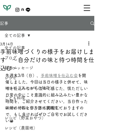
記事
全ての記事
3月14日
全ての記事
手前味噌づくりの様子をお届けしま
ブログ
す ～自分だけの味と待つ時間を仕
込む～
動画メッセージ
先週末3/8（日）、
手前味噌を仕込む会
を開
レシピ
催しました。今回は当日の様子と併せて、味
レシピ（アレルギー対応）
噌を仕込みながら改めて感じた、慌ただしい
日常の中にこそ意識的に組み込みたい豊かな
こども料理
時間を、ご紹介させてください。当日作った
レシピ（名もなき我が家料理）
味噌の材料と作り方も掲載しておりますの
で、もし良ければぜひご自宅でお試しくださ
レシピ（野菜おやつ）
い🍯
レシピ（農園地）