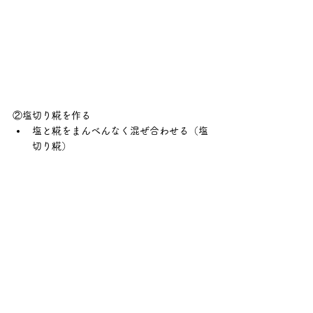
②塩切り糀を作る
塩と糀をまんべんなく混ぜ合わせる（塩
切り糀）