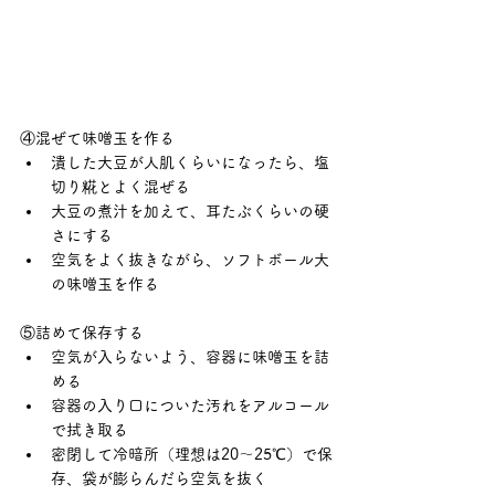
④混ぜて味噌玉を作る
潰した大豆が人肌くらいになったら、塩
切り糀とよく混ぜる
大豆の煮汁を加えて、耳たぶくらいの硬
さにする
空気をよく抜きながら、ソフトボール大
の味噌玉を作る
⑤詰めて保存する
空気が入らないよう、容器に味噌玉を詰
める
容器の入り口についた汚れをアルコール
で拭き取る
密閉して冷暗所（理想は20～25℃）で保
存、袋が膨らんだら空気を抜く