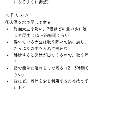
になるように調整）
＜作り方＞
①大豆を水で戻して煮る
乾燥大豆を洗い、3倍ほどの量の水に浸
して戻す（15〜24時間くらい）
浮いている大豆は取り除いて鍋に戻し、
たっぷりの水を入れて煮込む
沸騰すると灰汁が出てくるので、取り除
く
指で簡単に潰れるまで煮る（2〜3時間く
らい）
後ほど、煮汁を少し利用するため捨てず
におく