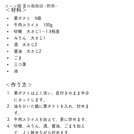
コーン期 夏の風物詩 ｰ野祭ｰ
＜材料＞
栗ポテト　5個
牛肉スライス　100g
砂糖　大さじ1～1.5程度
みりん　大さじ1
酒　大さじ2
醤油　大さじ2
ごま
三つ葉
油
＜作り方＞
栗ポテトはよく洗い、皮付きのまま半分
にカットします。
油をひいた鍋に栗ポテトを入れ、炒めま
す。
牛肉スライスを加えて、更に炒めます。
砂糖、みりん、酒、醤油、ごまを加え
て、よく絡めながら炒めます。