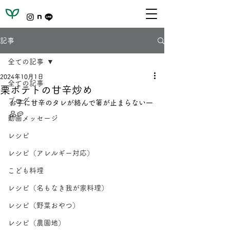
記事
全ての記事
2024年10月1日
全ての記事
栗ポテトの甘辛炒め
ブログ
お芋に甘辛のタレが絡んで箸が止まらない一
品🥔
動画メッセージ
レシピ
レシピ（アレルギー対応）
こども料理
レシピ（名もなき我が家料理）
レシピ（野菜おやつ）
レシピ（農園地）