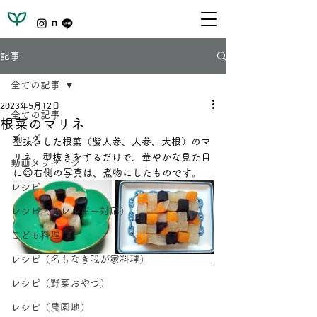
記事
全ての記事
2023年5月12日
全ての記事
根菜のマリネ
ブログ
型抜きした根菜（紫人参、人参、大根）のマ
リネ。型抜きをするだけで、華やかな見た目
動画メッセージ
に😊右側の写真は、煮物にしたものです。
レシピ
レシピ（アレルギー対応）
こども料理
レシピ（名もなき我が家料理）
レシピ（野菜おやつ）
レシピ（農園地）