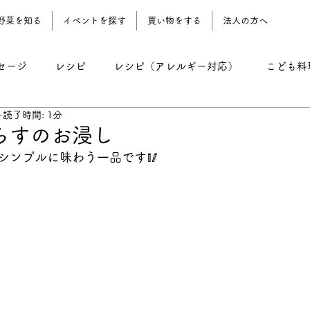
野菜を知る
イベントを探す
買い物をする
法人の方へ
セージ
レシピ
レシピ（アレルギー対応）
こども料
読了時間: 1分
レシピ（野菜おやつ）
レシピ（農園地）
コーン期 
らすのお浸し
シンプルに味わう一品です🥢