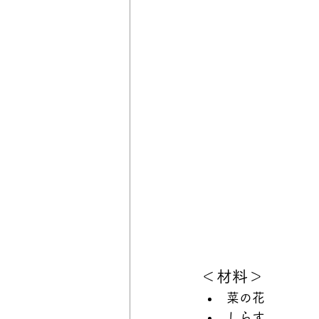
＜材料＞
菜の花
しらす