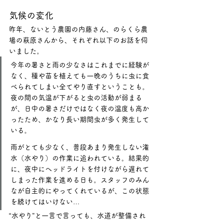
気候の変化
昨年、ないとう農園の内藤さん、のらくら農
場の萩原さんから、それぞれ以下のお話を伺
いました。
今年の暑さと雨の少なさはこれまでに経験が
なく、種や苗を植えても一晩のうちに虫に食
べられてしまい全てやり直すということも。
夜の間の気温が下がると虫の活動が弱まる
が、日中の暑さだけではなく夜の温度も高か
ったため、かなり長い期間虫が多く発生して
いる。
雨がとても少なく、普段あまり発生しない潅
水（水やり）の作業に追われている。結果的
に、夜中にヘッドライトを付けながら遅れて
しまった作業を進める日も。スタッフのみん
なが自主的にやってくれているが、この状態
を続けてはいけない…
“水やり”と一言で言っても、水道が整備され