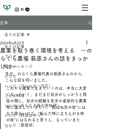
記事
全ての記事
2024年6月22日
全ての記事
農業を取り巻く環境を考える ～の
ブログ
らくら農場 萩原さんの話をきっか
けに～
動画メッセージ
先日、のらくら農場代表の萩原さんのから、
レシピ
こんな話を伺いました。
レシピ（アレルギー対応）
これから農業で生きていくのは、本当に大変
になっていく。まだまだ自分がしっかりと現
こども料理
役の間に、自分の経験を若手の意欲的な農業
レシピ（名もなき我が家料理）
者に還元していきたい。“転ばぬ先の杖”には
なり得ないけど、“転んだ時に立ち上がる時
レシピ（野菜おやつ）
の杖”にはなれると思うし、なっていきた
レシピ（農園地）
い。