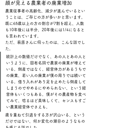
顔が見える農業者の廃業増加
農業従事者の高齢化、減少が進んでいるとい
うことは、ご存じの方が多いかと思います。
既に65歳以上の方の割合が7割を超え、人数
も10年後には半分、20年後には1/4になると
も言われています。
ただ、萩原さんに伺ったのは、こんな話でし
た。
統計上の数値だけでなく、あの人とあの人と
いうように、固有名詞で農家の廃業が増えて
いる。倒産ではなく、経営体力があるうちで
の廃業、若い人の廃業が僕の周りでは続いて
いる。借り入れがあり足を止めたら倒産して
しまうのでやめるにやめられない、という経
営体もいくつもある。僕がその農産物を食べ
てみて、唸るほど美味しくて、センスもすご
い農業経営体でさえも。
歳を重ねて引退をする方が沢山いる、という
だけではない、何か変化の潮目のようなもの
を感じる話でした。