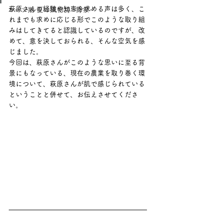
萩原さんの経験や知恵を求める声は多く、こ
コーン期 夏の風物詩 ｰ野祭ｰ
れまでも求めに応じる形でこのような取り組
みはしてきてると認識しているのですが、改
めて、意を決しておられる、そんな空気を感
じました。
今回は、萩原さんがこのような思いに至る背
景にもなっている、現在の農業を取り巻く環
境について、萩原さんが肌で感じられている
ということと併せて、お伝えさせてくださ
い。