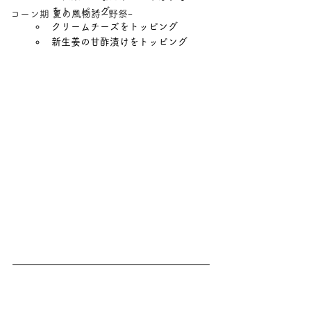
をトッピング
コーン期 夏の風物詩 ｰ野祭ｰ
クリームチーズをトッピング
新生姜の甘酢漬けをトッピング