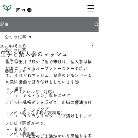
記事
全ての記事
2023年4月30日
全ての記事
里芋と紫人参のマッシュ
ブログ
里芋は出汁で炊いて塩で味付け、紫人参は輪
切りにしてからオーブントースターで焼い
動画メッセージ
て、それぞれマッシュ。お庭のレモンバーム
レシピ
の葉、紫蘭で飾り付けをしています😊
里芋
レシピ（アレルギー対応）
えんどう豆、塩を混ぜて
こども料理
味噌ダレを混ぜて、山椒の醤油漬け
をトッピング
レシピ（名もなき我が家料理）
ユスラウメのシロップ漬けをトッピ
ング
レシピ（野菜おやつ）
紫人参
レシピ（農園地）
小松菜のごま油炒めいり厚焼き玉子