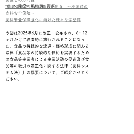
見直しの方向性～
コーン期 夏の風物詩 ｰ野祭ｰ
“農政の憲法”改正に向けた動き　～不測時の
食料安全保障～
食料安全保障強化に向けた様々な法整備
今回は2025年6月に改正・公布され、6～12
ヶ月かけて段階的に施行されることになっ
た、食品の持続的な流通・価格形成に関わる
法律「食品等の持続的な供給を実現するため
の食品等事業者による事業活動の促進及び食
品等の取引の適正化に関する法律（食料シス
テム法）」の概要について、ご紹介させてく
ださい。