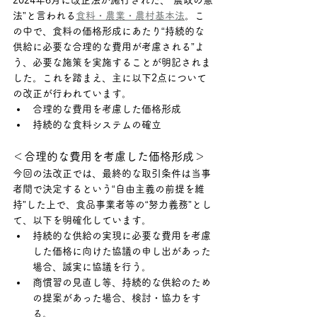
2024年6月に改正法が施行された、“農政の憲
法”と言われる
食料・農業・農村基本法
。こ
の中で、食料の価格形成にあたり“持続的な
供給に必要な合理的な費用が考慮される”よ
う、必要な施策を実施することが明記されま
した。これを踏まえ、主に以下2点について
の改正が行われています。
合理的な費用を考慮した価格形成
持続的な食料システムの確立
＜合理的な費用を考慮した価格形成＞
今回の法改正では、最終的な取引条件は当事
者間で決定するという“自由主義の前提を維
持”した上で、食品事業者等の“努力義務”とし
て、以下を明確化しています。
持続的な供給の実現に必要な費用を考慮
した価格に向けた協議の申し出があった
場合、誠実に協議を行う。
商慣習の見直し等、持続的な供給のため
の提案があった場合、検討・協力をす
る。