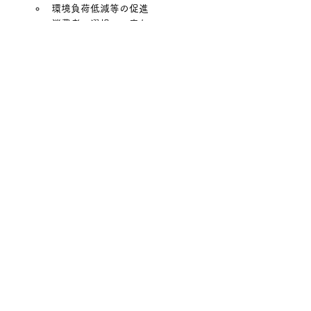
環境負荷低減等の促進
消費者の選択への寄与
国等は、その取り組みに対する、融資・
税制等の支援措置を行う。
こちらの具体的な内容は10月以降に公表され
る予定です。
法改正によりどの程度影響があるか、まだ見
えないところではあるのですが、現時点で価
格に反映されきっていないコスト上昇分は、
もう一段、価格に上乗せされてくるというケ
ースが増えてくるのではないかと考えていま
す。
保けん野菜では、将来的な生産コスト増、生
産者の減少を見込み、一般的な金額よりも高
い金額で農家さんから野菜を購入し、皆さま
にもスーパーなどと比較して高い金額でご購
入いただいております。先んじで、このよう
な形でご協力をいただくことで、少なくとも
暫くの間は値上げをせず、今後もこの野菜を