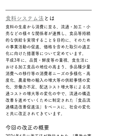
食料システム法
とは
食料の生産から消費に至る、流通・加工・小
売などの様々な関係者が連携し、食品等持続
的な供給を実現することを目的に、そのため
の事業活動の促進、価格を含めた取引の適正
化に向けた措置等について定めています。
平成3年に、品質・鮮度等の重視、食生活に
おける加工食品の地位の高まり、多品種少量
消費への移行等の消費者ニーズの多様化・高
度化、農産物の輸入の増大等の供給事情の変
化、労働力不足、配送コスト増大等による流
通コストの増大等の変化の中で、流通の構造
改善を進めていくために制定された「食品流
通構造改善促進法」をベースに、社会の変化
と共に改正されてきています。
今回の改正の概要