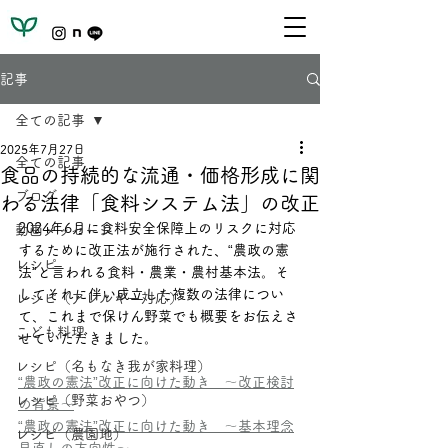
記事
全ての記事
2025年7月27日
全ての記事
食品の持続的な流通・価格形成に関
ブログ
わる法律「食料システム法」の改正
2024年6月に食料安全保障上のリスクに対応
動画メッセージ
するために改正法が施行された、“農政の憲
レシピ
法”と言われる食料・農業・農村基本法。そ
してそれに伴い成立した複数の法律につい
レシピ（アレルギー対応）
て、これまで保けん野菜でも概要をお伝えさ
こども料理
せていただきました。
レシピ（名もなき我が家料理）
“農政の憲法”改正に向けた動き　～改正検討
レシピ（野菜おやつ）
の背景～
“農政の憲法”改正に向けた動き　～基本理念
レシピ（農園地）