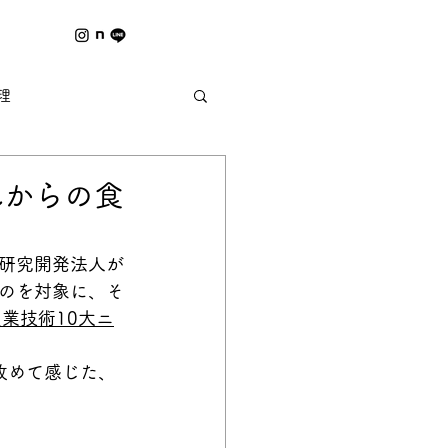
理
夏の風物詩 ｰ野祭ｰ
れからの食
研究開発法人が
のを対象に、そ
農業技術10大ニ
改めて感じた、