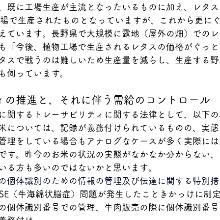
、既に工場生産が主流となったいるものに加え、レタス
工場で生産されたものとなっていますが、これから更に
えています。長野県で大規模に露地（屋外の畑）でのレ
も「今後、植物工場で生産されるレタスの価格がぐっと
タスで戦うのは難しいため生産量を減らし、生産する野
も伺っています。
ィの推進と、それに伴う需給のコントロール
に関するトレーサビリティに関する法律として、以下の
米については、記録が義務付けられているものの、実態
管理をしている場合もアナログなケースが多く実際には
です。昨今のお米の状況の実態がなかなか分からない、
いる方も多いのではないかと思います。
の個体識別のための情報の管理及び伝達に関する特別措
にBSE（牛海綿状脳症）問題が発生したこときかっけに制
の個体識別番号での管理、牛肉販売の際に個体識別番号