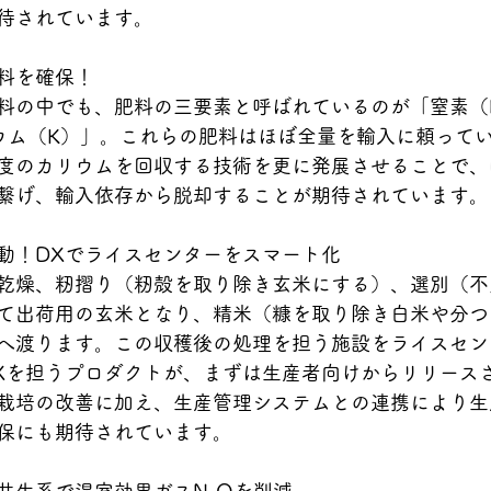
待されています。
料を確保！
料の中でも、肥料の三要素と呼ばれているのが「窒素（
ウム（K）」。これらの肥料はほぼ全量を輸入に頼って
度のカリウムを回収する技術を更に発展させることで、
繋げ、輸入依存から脱却することが期待されています。
動！DXでライスセンターをスマート化
乾燥、籾摺り（籾殻を取り除き玄米にする）、選別（不
て出荷用の玄米となり、精米（糠を取り除き白米や分つ
へ渡ります。この収穫後の処理を担う施設をライスセン
Xを担うプロダクトが、まずは生産者向けからリリース
栽培の改善に加え、生産管理システムとの連携により生
保にも期待されています。