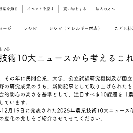
野菜を知る
イベントを探す
買い物をする
法人の方へ
セージ
レシピ
レシピ（アレルギー対応）
こども料
: 7分
レシピ（野菜おやつ）
レシピ（農園地）
コーン期 
業技術10大ニュースから考えるこ
、その年に民間企業、大学、公立試験研究機関及び国立
野の研究成果のうち、新聞記事として取り上げられたも
会的関心の高さを基準として、注目すべき10課題を「
しています。
年12月19日に発表された2025年農業技術10大ニュース
の変化の兆しをご紹介させてせてください。