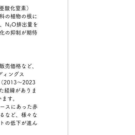
／亜酸化窒素）
科の植物の根に
、N₂O排出量を
化の抑制が期待
販売価格など、
ディングス
2013～2023
きた経緯がありま
います。
ュースにあった
赤
るなど、様々な
トの低下が進ん