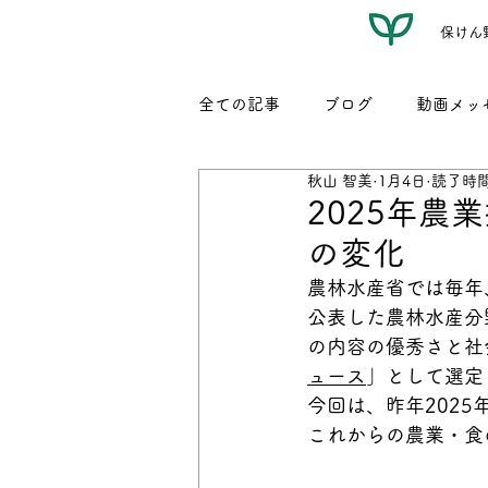
保けん
全ての記事
ブログ
動画メッ
秋山 智美
1月4日
読了時間
レシピ（名もなき我が家料理）
2025年農
の変化
農林水産省では毎年
公表した農林水産分
の内容の優秀さと社
ュース
」として選定
今回は、昨年2025
これからの農業・食