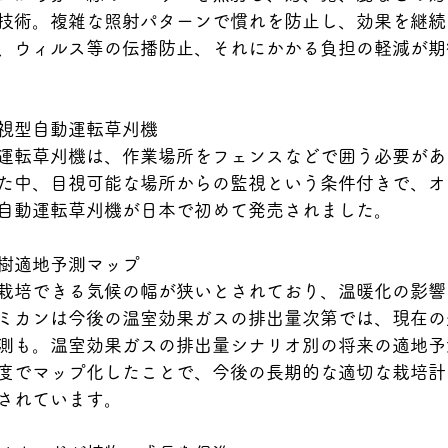
技術。複雑な照射パターンで慣れを防止し、効果を継続
、ウィルス等の伝播防止、それにかかる負担の軽減が期
視型自動運転草刈機
運転草刈機は、作業場所をフェンスなどで囲う必要があ
た中、目視可能な場所からの監視という条件付きで、オ
自動運転草刈機が日本で初めて発売されました。
樹適地予測マップ
栽培できる気候の幅が狭いとされており、温暖化の影響
ミカンは今後の温室効果ガスの排出量次第では、現在の
測も。温室効果ガスの排出量シナリオ別の将来の適地予
度でマップ化したことで、今後の長期的な適切な栽培計
されています。