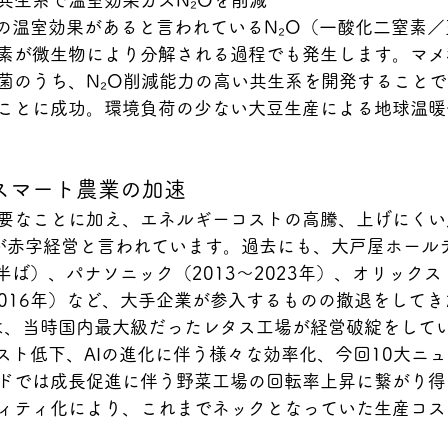
共生系で温室効果ガスN₂Oを削減
0倍の温室効果があると言われているN₂O（一酸化二窒素
素が微生物により分解される過程でも発生します。マメ
菌のうち、
N₂O削減能力の高い共生系を開発することで
ことに成功。環境負荷の少ない大豆生産による地球温暖
スマート農業の加速
要なことに加え、エネルギーコストの高騰、上げにくい
が赤字経営と言われています。過去にも、大戸屋ホール
代半ば）、パナソニック（2013～2023年）、オリックス（
～2016年）など、大手企業が参入するものの撤退をして
には、当時国内最大級だったレタス工場が経営破綻をして
コスト低下、AIの進化に伴う様々な効率化、今回10大ニ
ドでは成長促進に伴う野菜工場の回転率上昇に繋がり得
ィティ化により、これまでネックとなっていた生産コス