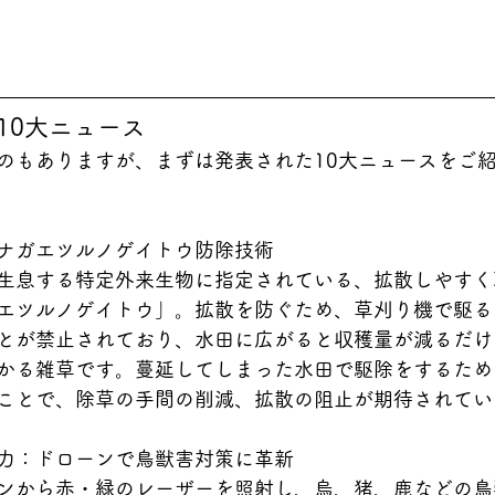
術10大ニュース
のもありますが、まずは発表された10大ニュースをご
ナガエツルノゲイトウ防除技術
生息する特定外来生物に指定されている、拡散しやすく
エツルノゲイトウ
」。拡散を防ぐため、草刈り機で駆る
とが禁止されており、水田に広がると収穫量が減るだけ
かる雑草です。蔓延してしまった水田で駆除をするため
ことで、除草の手間の削減、拡散の阻止が期待されてい
力：ドローンで鳥獣害対策に革新
ンから赤・緑のレーザーを照射し、烏、猪、鹿などの鳥