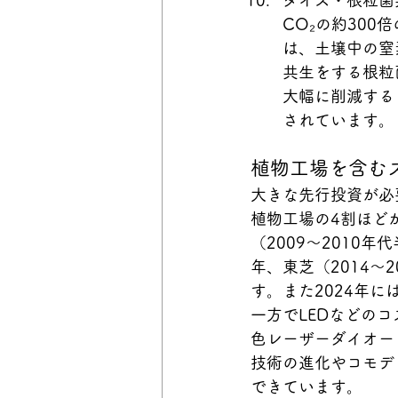
ダイズ・根粒菌
CO₂の約30
は、土壌中の窒
共生をする根粒
大幅に削減する
されています。
植物工場を含む
大きな先行投資が必
植物工場の4割ほど
（2009～2010年
年、東芝（2014
す。また2024年
一方でLEDなどの
色レーザーダイオー
技術の進化やコモデ
できています。