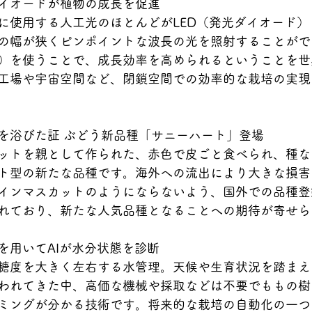
イオードが植物の成長を促進
に使用する人工光のほとんどがLED（発光ダイオード）
の幅が狭くピンポイントな波長の光を照射することがで
）を使うことで、成長効率を高められるということを世
工場や宇宙空間など、閉鎖空間での効率的な栽培の実現
を浴びた証 ぶどう新品種「サニーハート」登場
ットを親として作られた、赤色で皮ごと食べられ、種な
ト型の新たな品種です。海外への流出により大きな損害
インマスカットのようにならないよう、国外での品種登
れており、新たな人気品種となることへの期待が寄せら
を用いてAIが水分状態を診断
糖度を大きく左右する水管理。天候や生育状況を踏まえ
われてきた中、高価な機械や採取などは不要でももの樹
ミングが分かる技術です。将来的な栽培の自動化の一つ