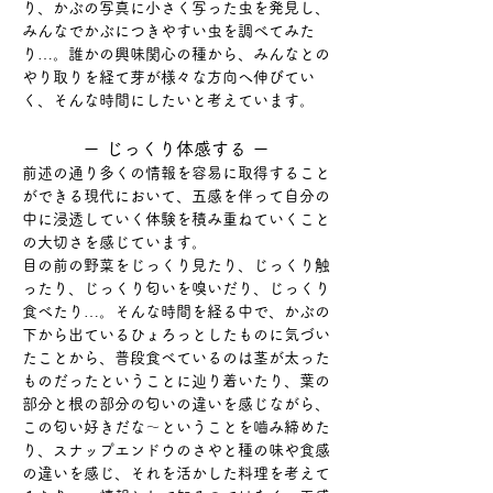
り、かぶの写真に小さく写った虫を発見し、
みんなでかぶにつきやすい虫を調べてみた
り…。誰かの興味関心の種から、みんなとの
やり取りを経て芽が様々な方向へ伸びてい
く、そんな時間にしたいと考えています。
ー じっくり体感する ー
前述の通り多くの情報を容易に取得すること
ができる現代において、五感を伴って自分の
中に浸透していく体験を積み重ねていくこと
の大切さを感じています。
目の前の野菜をじっくり見たり、じっくり触
ったり、じっくり匂いを嗅いだり、じっくり
食べたり…。そんな時間を経る中で、かぶの
下から出ているひょろっとしたものに気づい
たことから、普段食べているのは茎が太った
ものだったということに辿り着いたり、葉の
部分と根の部分の匂いの違いを感じながら、
この匂い好きだな～ということを嚙み締めた
り、スナップエンドウのさやと種の味や食感
の違いを感じ、それを活かした料理を考えて