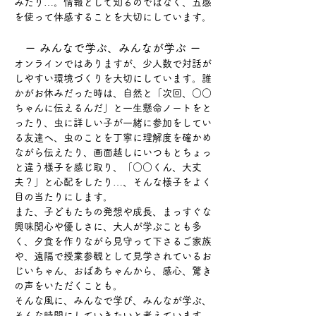
みたり…。情報として知るのではなく、五感
を使って体感することを大切にしています。
ー みんなで学ぶ、みんなが学ぶ ー
オンラインではありますが、少人数で対話が
しやすい環境づくりを大切にしています。誰
かがお休みだった時は、自然と「次回、○○
ちゃんに伝えるんだ」と一生懸命ノートをと
ったり、虫に詳しい子が一緒に参加をしてい
る友達へ、虫のことを丁寧に理解度を確かめ
ながら伝えたり、画面越しにいつもとちょっ
と違う様子を感じ取り、「○○くん、大丈
夫？」と心配をしたり…、そんな様子をよく
目の当たりにします。
また、子どもたちの発想や成長、まっすぐな
興味関心や優しさに、大人が学ぶことも多
く、夕食を作りながら見守って下さるご家族
や、遠隔で授業参観として見学されているお
じいちゃん、おばあちゃんから、感心、驚き
の声をいただくことも。​
そんな風に、みんなで学び、みんなが学ぶ​、
そんな時間にしていきたいと考えています。