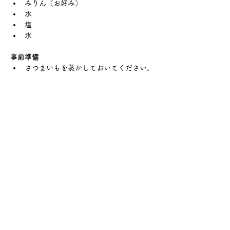
みりん（お好み）
水
塩
氷
事前準備
さつまいもを蒸かしておいてください。
炊飯器に洗ったさつまいも（皮ごと）、
半分ほど浸かる程度の水を入れて、通常
の炊飯モードで炊いていただくと、簡単
に美味しく蒸しあがります。
調理器具
さつまいもを潰すもの（フォーク、スプ
ーン、マッシャーなど）
鍋
へら
はかり（0.1gまで測れるもの）
羊羹を流し込む型（タッパーでもOKで
す）
バット（二層目を流し込む前に、氷水を
入れて冷やし固めます）