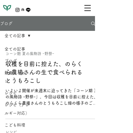
ブログ
全ての記事
全ての記事
コーン期 夏の風物詩 ｰ野祭ｰ
ブログ
収穫を目前に控えた、のらく
ら農場さんの生で食べられる
動画メッセー
とうもろこし
ジ
いよいよ開催が来週末に迫ってきた「コーン期 夏
レシピ
の風物詩 ｰ野祭ｰ」。今回は収穫を目前に控えた、
のらくら農場さんのとうもろこし畑の様子のご紹
レシピ（アレ
介と、イベント当日に収穫したとうもろこしご購
ルギー対応）
入のお知らせをさせてください。 とうもろこし畑
の様子 雪解け後に土づくりをスタートし、4月に種
こども料理
まきをしたとうもろこしは、3ヶ月半ほどかけて収
レシピ