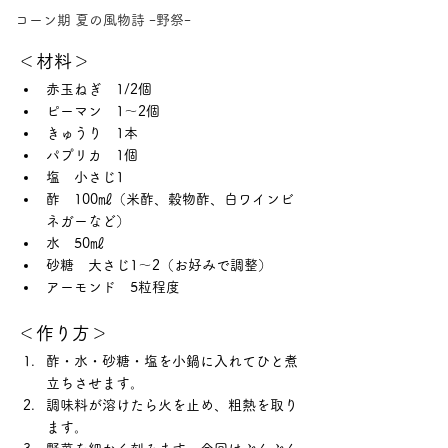
コーン期 夏の風物詩 ｰ野祭ｰ
＜材料＞
赤玉ねぎ　1/2個
ピーマン　1〜2個
きゅうり　1本
パプリカ　1個
塩　小さじ1
酢　100㎖（米酢、穀物酢、白ワインビ
ネガーなど）
水　50㎖
砂糖　大さじ1〜2（お好みで調整） 
アーモンド　5粒程度
＜作り方＞
酢・水・砂糖・塩を小鍋に入れてひと煮
立ちさせます。
調味料が溶けたら火を止め、粗熱を取り
ます。