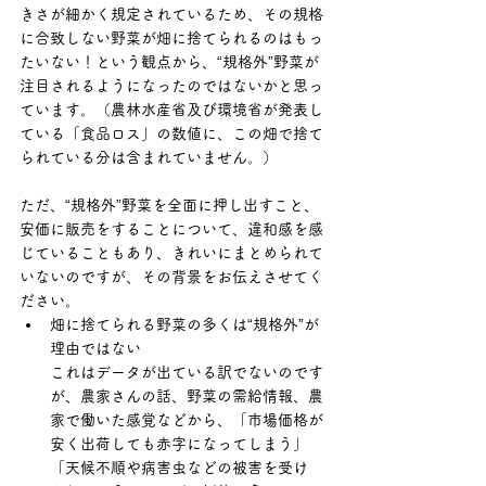
きさが細かく規定されているため、その規格
に合致しない野菜が畑に捨てられるのはもっ
たいない！という観点から、“規格外”野菜が
注目されるようになったのではないかと思っ
ています。（農林水産省及び環境省が発表し
ている「食品ロス」の数値に、この畑で捨て
られている分は含まれていません。）
ただ、“規格外”野菜を全面に押し出すこと、
安価に販売をすることについて、違和感を感
じていることもあり、きれいにまとめられて
いないのですが、その背景をお伝えさせてく
ださい。
畑に捨てられる野菜の多くは“規格外”が
理由ではない	
これはデータが出ている訳でないのです
が、農家さんの話、野菜の需給情報、農
家で働いた感覚などから、「市場価格が
安く出荷しても赤字になってしまう」
「天候不順や病害虫などの被害を受け