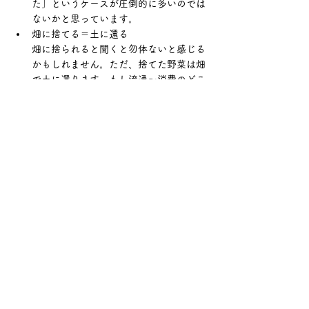
た」というケースが圧倒的に多いのでは
ないかと思っています。
畑に捨てる＝土に還る
畑に捨られると聞くと勿体ないと感じる
かもしれません。ただ、捨てた野菜は畑
で土に還ります。もし流通～消費のどこ
かで余り焼却処分をされるのであれば、
畑で土に還った方がずっと良いのではな
いかと思います。
収穫や出荷にも手間がかかる
キレイに出来た野菜よりも収穫にも出荷
のための調整にも手間がかかります。も
ともと利益率が低い経営状態において
は、追加の工数をかけることが難しく、
さらに安い価格で販売するのは経営の持
続性を失うのではないかと思っていま
す。
形が歪なものを加工品にするのは簡単で
はない
加工品は土などの混入を徹底的に防ぐた
め、例えば根菜であればしっかりと皮を