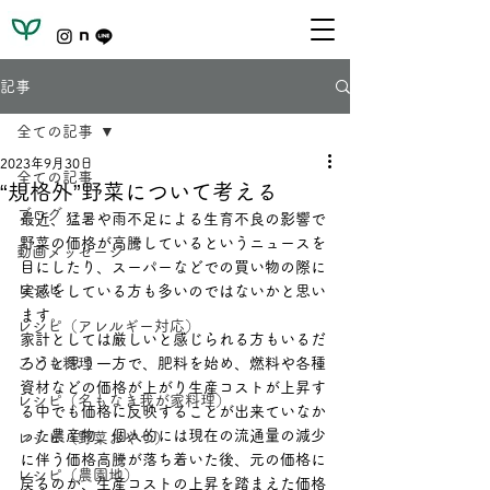
記事
全ての記事
2023年9月30日
全ての記事
“規格外”野菜について考える
ブログ
最近、猛暑や雨不足による生育不良の影響で
野菜の価格が高騰しているというニュースを
動画メッセージ
目にしたり、スーパーなどでの買い物の際に
レシピ
実感をしている方も多いのではないかと思い
ます。
レシピ（アレルギー対応）
家計としては厳しいと感じられる方もいるだ
こども料理
ろうと思う一方で、肥料を始め、燃料や各種
資材などの価格が上がり生産コストが上昇す
レシピ（名もなき我が家料理）
る中でも価格に反映することが出来ていなか
った農産物。個人的には現在の流通量の減少
レシピ（野菜おやつ）
に伴う価格高騰が落ち着いた後、元の価格に
レシピ（農園地）
戻るのか、生産コストの上昇を踏まえた価格