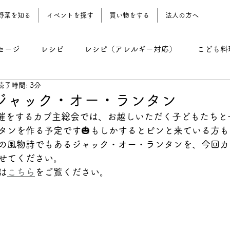
野菜を知る
イベントを探す
買い物をする
法人の方へ
セージ
レシピ
レシピ（アレルギー対応）
こども料
読了時間: 3分
レシピ（野菜おやつ）
レシピ（農園地）
コーン期 
ジャック・オー・ランタン
開催をするカブ主総会では、お越しいただく子どもたちと
タンを作る予定です🎃もしかするとピンと来ている方
の風物詩でもあるジャック・オー・ランタンを、今回カ
せてください。
は
こちら
をご覧ください。