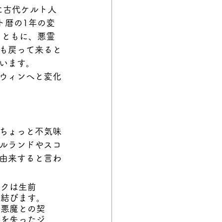
に古代ケルト人
ト暦の1年の変
とともに、悪霊
も戻って来ると
います。
ウィンへと変化
ちょっと不気味
ルランドやスコ
由来すると言わ
ックは生前
を結びます。
、悪魔との契
場を失ったジ