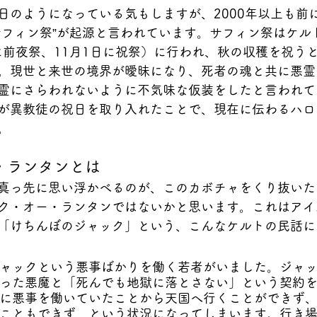
日のようになっている気もしますが、2000年以上も前
サフィン祭”が起源と言われています。サフィン祭はケル
日に前夜祭、11月1日に祝祭）に行われ、秋の収穫を祝う
。現世と来世の境界が曖昧になり、死者の魂と共に悪霊
霊にさらわれないように不気味な仮装をしたと言われて
が異教徒の祝日を取り入れたことで、現在に伝わるハロ
。
・ランタンとは
真っ先に思い浮かべるのが、このカボチャをくり抜いた
ク・オー・ランタンではないかと思います。これはアイ
「けちんぼのジャック」という、こんなケルトの民話に
ャックという悪事ばかりを働く若者がいました。ジャ
った悪魔と「死んでも地獄に落とさない」という契約
に悪事を働いていたことから天国へ行くことができず
こともできず、という状況になってしまいます。行き