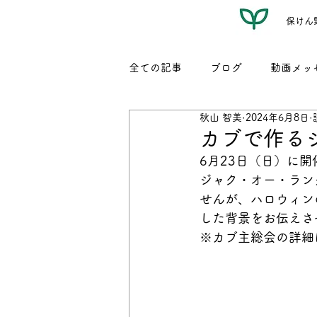
保けん
全ての記事
ブログ
動画メッ
秋山 智美
2024年6月8日
レシピ（名もなき我が家料理）
カブで作る
6月23日（日）に
ジャク・オー・ラン
せんが、ハロウィン
した背景をお伝えさ
※カブ主総会の詳細