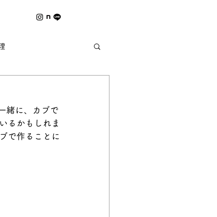
理
夏の風物詩 ｰ野祭ｰ
一緒に、カブで
もいるかもしれま
ブで作ることに