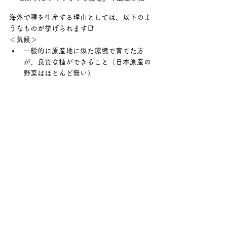
海外で種を生産する理由としては、以下のよ
うなものが挙げられます📑
＜気候＞
一般的に原産地に似た環境で育てた方
が、良質な種ができること（日本原産の
野菜はほとんど無い）
温暖で湿度の高い日本の環境は、受粉の
効率が悪く、病気になるリスクも高いこ
と
＜土地＞
他の植物との交配をしないよう、他の畑
から離れた場所で栽培できる広大な土地
が必要なこと
＜コスト＞
人件費の相対的な比較から
安価で品質の高い種を大量に生産するために
は、海外で生産するという選択が合理的なた
め、現在の社会においては当たり前の選択と