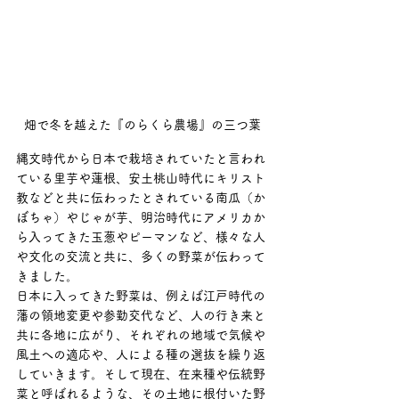
畑で冬を越えた『のらくら農場』の三つ葉
縄文時代から日本で栽培されていたと言われ
ている里芋や蓮根、安土桃山時代にキリスト
教などと共に伝わったとされている南瓜（か
ぼちゃ）やじゃが芋、明治時代にアメリカか
ら入ってきた玉葱やピーマンなど、様々な人
や文化の交流と共に、多くの野菜が伝わって
きました。
日本に入ってきた野菜は、例えば江戸時代の
藩の領地変更や参勤交代など、人の行き来と
共に各地に広がり、それぞれの地域で気候や
風土への適応や、人による種の選抜を繰り返
していきます。そして現在、在来種や伝統野
菜と呼ばれるような、その土地に根付いた野