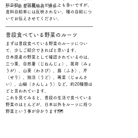
料自給」が話題に上がることも多いですが、
コーン期 夏の風物詩 ｰ野祭ｰ
食料自給率には反映されない、種の自給につ
いてお伝えさせてください。
普段食べている野菜のルーツ
まずは普段食べている野菜のルーツについ
て、少しご紹介できればと思います。
日本原産の野菜として確認されているのは、
三つ葉、自然薯（じねんじょ）、茗荷（みょ
うが）、山葵（わさび）、蕗（ふき）、芹
（せり）、独活（うど）、蓴菜（じゅんさ
い）、山椒（さんしょう）など、約20種類ほ
どと言われています。
これを見てみると、普段の生活で食べている
野菜のほとんどが、日本以外をルーツに持つ
野菜という事が分かります🗺️