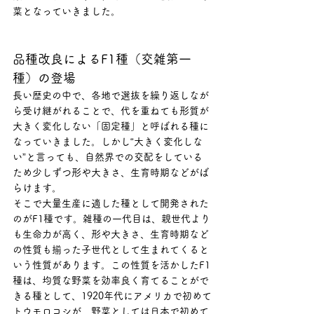
菜となっていきました。
品種改良によるF1種（交雑第一
種）の登場
長い歴史の中で、各地で選抜を繰り返しなが
ら受け継がれることで、代を重ねても形質が
大きく変化しない「固定種」と呼ばれる種に
なっていきました。しかし“大きく変化しな
い”と言っても、自然界での交配をしている
ため少しずつ形や大きさ、生育時期などがば
らけます。
そこで大量生産に適した種として開発された
のがF1種です。雑種の一代目は、親世代より
も生命力が高く、形や大きさ、生育時期など
の性質も揃った子世代として生まれてくると
いう性質があります。この性質を活かしたF1
種は、均質な野菜を効率良く育てることがで
きる種として、1920年代にアメリカで初めて
トウモロコシが、野菜としては日本で初めて