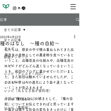
記事
全ての記事
2023年4月22日
全ての記事
種のはなし ～種の自給～
ブログ
私たちは、歴史の中で積み重ねられてきた品
種改良の産物としての農産物を食べていると
動画メッセージ
いうこと。品種改良の仕組みや、品種改良の
レシピ
スピードがどんどん速くなっているというこ
とを、前回のブログに書かせていただいまし
レシピ（アレルギー対応）
た。また前回は触れていませんでしたが、こ
こども料理
のスピードはAIの進化により益々速くなって
いくことが見込まれます。
レシピ（名もなき我が家料理）
今回は“種のはなし”の続きとして、「種の自
レシピ（野菜おやつ）
給」についてお伝えできればと思っています
レシピ（農園地）
🌱最近は様々な社会の変化をきっかけに「食