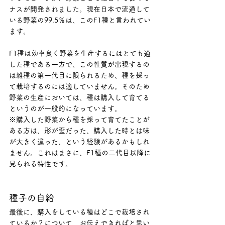
ナスが開発されました。現在日本で流通して
いる野菜の99.5％は、このF1種と言われてい
ます。
F1種は効率良く野菜を生産するにはとても適
した種である一方で、この性質が出現するの
は雑種の第一代目に限られるため、種を採っ
て栽培するのには適していません。そのため
野菜の生産においては、種は購入して育てる
というのが一般的になっています。
※購入した野菜から種を採って育てたことが
ある方は、形が歪だった、購入した時とは味
が大きく違った、という経験があるかもしれ
ません。これはまさに、F1種の二代目以降に
見られる特性です。
種子の自給
最後に、購入をしている種はどこで栽培され
ているか？について、お伝えできればと思い