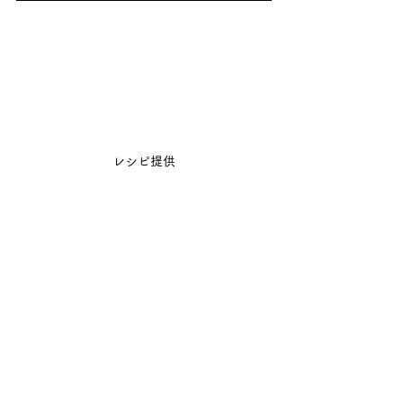
レシピ提供
レシピ（名もなき我が家料理）
レシピ
すべて表示
最新記事