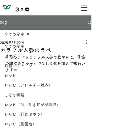
記事
全ての記事
2025年3月22日
全ての記事
カラフル人参のラペ
ブログ
普段のラペをカラフル人参で華やかに、季節
の柑橘系フルーツで少し変化を加えて味わい
動画メッセージ
ます🥕
レシピ
レシピ（アレルギー対応）
こども料理
レシピ（名もなき我が家料理）
レシピ（野菜おやつ）
レシピ（農園地）