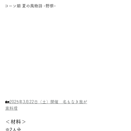
コーン期 夏の風物詩 ｰ野祭ｰ
🏡
2025年3月22日（土）開催　名もなき我が
家料理
＜材料＞
※2人分