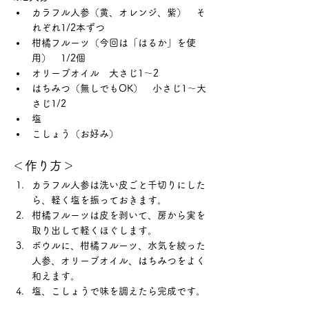
カラフル人参（黄、オレンジ、紫）　そ
れぞれ1/2本ずつ
柑橘フルーツ（今回は「はるか」を使
用）　1/2個
オリーブオイル　大さじ1～2
はちみつ（無しでもOK）　小さじ1～大
さじ1/2
塩
こしょう（お好み）
＜作り方＞
カラフル人参は洗い皮ごと千切りにした
ら、軽く塩を振っておきます。
柑橘フルーツは皮を剥いて、房から実を
取り出して軽くほぐします。
ボウルに、柑橘フルーツ、水気を絞った
人参、オリーブオイル、はちみつをよく
和えます。
塩、こしょうで味を調えたら完成です。